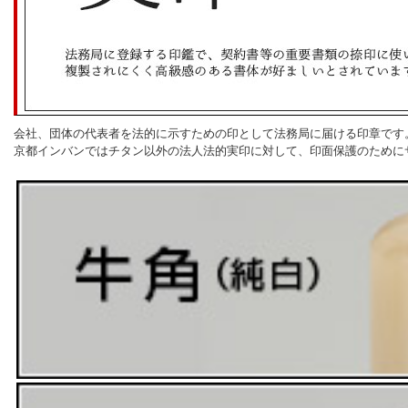
会社、団体の代表者を法的に示すための印として法務局に届ける印章です
京都インバンではチタン以外の法人法的実印に対して、印面保護のために