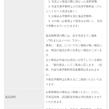
1. 当店より発送の際に掛かった送料実費。
2. 代金引換手数料などの決済手数料金（クレ
ジットカード決済を除く）。
3. お振込み手数料を含む返品手数料。
4. その他（お客様より状況をお伺いし、当店
で判断させていただきます）
返品御希望の際には、必ず当店までご連絡
（TELまたはメール）下さい。
事前に「返品」についてのご連絡が無い場合に
は、商品の返品が承り出来ない場合がございま
す。
また商品お代金のお支払いが完了している場合
は、『銀行振込』にてご返金に応じます。（送
料、代金引換手数料等別途費用は含まれませ
ん）
※振込手数料はお客さまにご負担いただいてお
ります。
お客様都合の場合はご容赦ください。ただし、
返品送料
不良品交換、誤品配送交換は当社負担とさせて
いただきます。