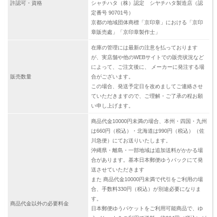
許認可・資格
シャチハタ（株）認定 シヤチハタ製造店（認
定番号 90701号）
京都の地域団体商標「京印章」における「京印
章販売處」「京印章製作士」
在庫の管理には最新の注意を払っております
が、実店舗や他のWEBサイトでの販売状況など
によって、ご注文後に、 メーカーに発注する場
販売数量
合がございます。
この場合、発送予定日を改めましてご連絡させ
ていただきますので、ご理解・ご了承の程お願
い申し上げます。
商品代金10000円未満の場合、本州・四国・九州
は660円（税込）・北海道は990円（税込）（佐
川急便）にてお送りいたします。
沖縄県・離島・一部地域は追加送料がかかる場
合があります。基本日本郵便ゆうパックにて発
送させていただきます
また 商品代金10000円未満で代引をご利用の場
合、手数料330円（税込）が別途必要になりま
す。
商品代金以外の必要料金
日本郵便ゆうパケットをご利用可能商品で、ゆ