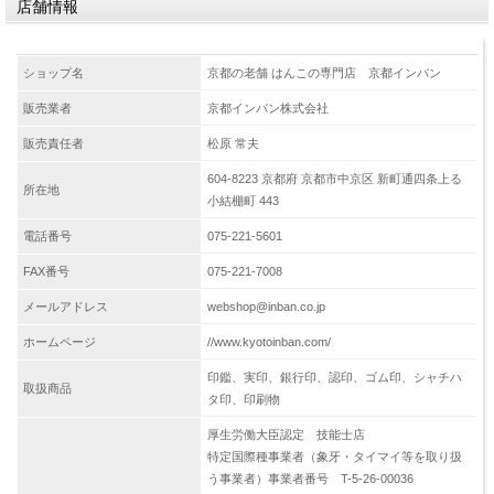
店舗情報
ショップ名
京都の老舗 はんこの専門店 京都インバン
販売業者
京都インバン株式会社
販売責任者
松原 常夫
604-8223 京都府 京都市中京区 新町通四条上る
所在地
小結棚町 443
電話番号
075-221-5601
FAX番号
075-221-7008
メールアドレス
webshop@inban.co.jp
ホームページ
//www.kyotoinban.com/
印鑑、実印、銀行印、認印、ゴム印、シャチハ
取扱商品
タ印、印刷物
厚生労働大臣認定 技能士店
特定国際種事業者（象牙・タイマイ等を取り扱
う事業者）事業者番号 T-5-26-00036