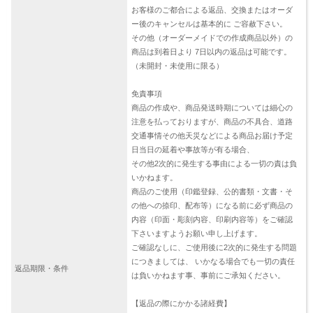
お客様のご都合による返品、交換またはオーダ
ー後のキャンセルは基本的に ご容赦下さい。
その他（オーダーメイドでの作成商品以外）の
商品は到着日より 7日以内の返品は可能です。
（未開封・未使用に限る）
免責事項
商品の作成や、商品発送時期については細心の
注意を払っておりますが、商品の不具合、道路
交通事情その他天災などによる商品お届け予定
日当日の延着や事故等が有る場合、
その他2次的に発生する事由による一切の責は負
いかねます。
商品のご使用（印鑑登録、公的書類・文書・そ
の他への捺印、配布等）になる前に必ず商品の
内容（印面・彫刻内容、印刷内容等）をご確認
下さいますようお願い申し上げます。
ご確認なしに、ご使用後に2次的に発生する問題
につきましては、 いかなる場合でも一切の責任
返品期限・条件
は負いかねます事、事前にご承知ください。
【返品の際にかかる諸経費】