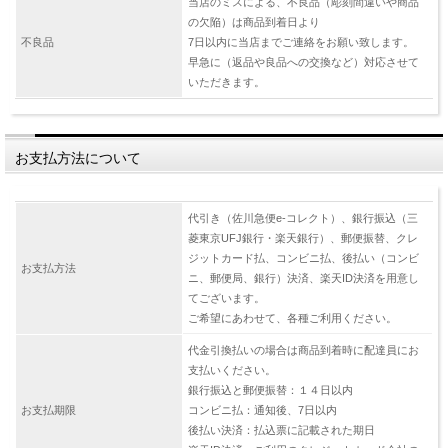
当店のミスによる、不良品（彫刻間違いや商品
の欠陥）は商品到着日より
不良品
7日以内に当店までご連絡をお願い致します。
早急に（返品や良品への交換など）対応させて
いただきます。
お支払方法について
代引き（佐川急便e-コレクト）、銀行振込（三
菱東京UFJ銀行・楽天銀行）、郵便振替、クレ
ジットカード払、コンビニ払、後払い（コンビ
お支払方法
ニ、郵便局、銀行）決済、楽天ID決済を用意し
てございます。
ご希望にあわせて、各種ご利用ください。
代金引換払いの場合は商品到着時に配達員にお
支払いください。
銀行振込と郵便振替：１４日以内
お支払期限
コンビニ払：通知後、7日以内
後払い決済：払込票に記載された期日