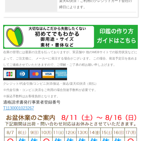
楽天ID決済：ご利用のクレジットカード会社の
締日によります。
在庫の管理には最新の注意を払っておりますが、実店舗や 他のWEBサイトでの販売状況などに
よって、ご注文後に、 メーカーに発注する場合がございます。 この場合、発送予定日を改めま
してご連絡させていただきますので、ご理解・ご了承の程お願い申し上げます。
クレジット/代金引換/コンビニ決済/振込・振込/楽天ID決済（前払）
※代金引換・コンビニ決済をご利用の場合別途手数料が必要です。
※振込手数料はお客様負担となります。
適格請求書発行事業者登録番号
T1130001023267