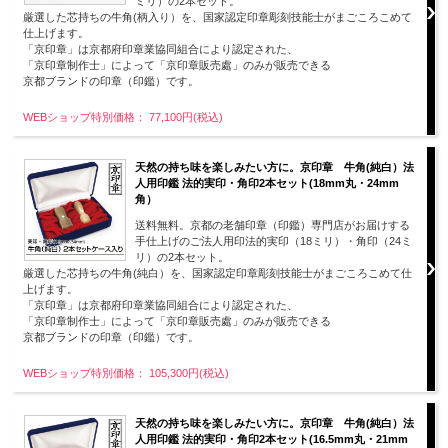
ミリ）の2本セット。
厳選した芯持ちの牛角(柄入り）を、国家認定印章彫刻技能士がまごころこめて
仕上げます。
「京印章」は京都府印章業協同組合により認定された、
「京印章制作士」によって「京印章販売處」のみが販売できる
京都ブランドの印章（印鑑）です。
WEBショップ特別価格： 77,100円(税込)
天然の持ち味を楽しみたい方に。京印章 牛角(純白）法
人用印鑑 法的実印・角印2本セット(18mm丸・24mm
角）
送料無料。京都の老舗印章（印鑑）専門店がお届けする
手仕上げのご法人用印法的実印（18ミリ）・角印（24ミ
リ）の2本セット。
厳選した芯持ちの牛角(純白）を、国家認定印章彫刻技能士がまごころこめて仕
上げます。
「京印章」は京都府印章業協同組合により認定された、
「京印章制作士」によって「京印章販売處」のみが販売できる
京都ブランドの印章（印鑑）です。
WEBショップ特別価格： 105,300円(税込)
天然の持ち味を楽しみたい方に。京印章 牛角(純白）法
人用印鑑 法的実印・角印2本セット(16.5mm丸・21mm