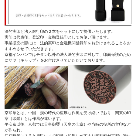
法的実印と法人銀行印の２本をセットにして提供いたします。
実印は代表印、登記印・金融登録印としてお使い頂けます。
事業拡充の際には、法的実印と金融機関登録印をお分けされることをお
すすめさせていただきます。
京都インバンではチタン以外の法人法的実印に対して、印面保護のため
にサヤ（キャップ）をお付けさせていただいております。
京印章とは、中国、漢の時代の重厚な作風を受け継いでおり、関東の印
章（印鑑）とは作風が違います。
平安京以後、京都では天皇御璽（天皇の印章）や当時の役所の官印など
が作られ、
江戸時代に入ると庶民にまで印章（印鑑）が広まり印判師が京都に誕生