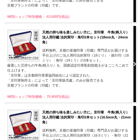
「京印章制作士」によって「京印章販売處」のみが販売できる
京都ブランドの印章（印鑑）です。
WEBショップ特別価格： 63,600円(税込)
天然の持ち味を楽しみたい方に。京印章 牛角(柄入り）
法人用印鑑 法的実印・角印2本セット(18mm丸・24mm
角）
送料無料。京都の老舗印章（印鑑）専門店がお届けする
手仕上げのご法人用印法的実印（18ミリ）・銀行印（18
ミリ）・角印（24ミリ）の3本セット。
厳選した芯持ちの牛角(柄入り）を、国家認定印章彫刻技能士がまごころこめて
仕上げます。
「京印章」は京都府印章業協同組合により認定された、
「京印章制作士」によって「京印章販売處」のみが販売できる
京都ブランドの印章（印鑑）です。
WEBショップ特別価格： 79,900円(税込)
天然の持ち味を楽しみたい方に。京印章 牛角(柄入り）
法人用印鑑 法的実印・角印2本セット(16.5mm丸・21mm
角）
送料無料。京都の老舗印章（印鑑）専門店がお届けする
手仕上げのご法人用印法的実印（16.5ミリ）・角印（21