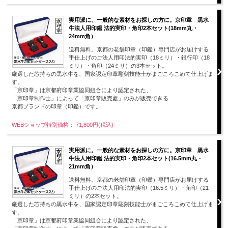
実用派に。一般的な素材をお探しの方に。京印章 黒水
牛法人用印鑑 法的実印・角印2本セット(18mm丸・
24mm角）
送料無料。京都の老舗印章（印鑑）専門店がお届けする
手仕上げのご法人用印法的実印（18ミリ）・銀行印（18
ミリ）・角印（24ミリ）の3本セット。
厳選した芯持ちの黒水牛を、国家認定印章彫刻技能士がまごころこめて仕上げま
す。
「京印章」は京都府印章業協同組合により認定された、
「京印章制作士」によって「京印章販売處」のみが販売できる
京都ブランドの印章（印鑑）です。
WEBショップ特別価格： 71,800円(税込)
実用派に。一般的な素材をお探しの方に。京印章 黒水
牛法人用印鑑 法的実印・角印2本セット(16.5mm丸・
21mm角）
送料無料。京都の老舗印章（印鑑）専門店がお届けする
手仕上げのご法人用印法的実印（16.5ミリ）・角印（21
ミリ）の2本セット。
厳選した芯持ちの黒水牛を、国家認定印章彫刻技能士がまごころこめて仕上げま
す。
「京印章」は京都府印章業協同組合により認定された、