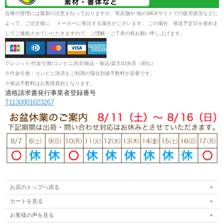
在庫の管理には最新の注意を払っておりますが、実店舗や 他のWEBサイトでの販売状況などに
よって、ご注文後に、 メーカーに発注する場合がございます。 この場合、発送予定日を改めま
してご連絡させていただきますので、ご理解・ご了承の程お願い申し上げます。
クレジット/代金引換/コンビニ決済/振込・振込/楽天ID決済（前払）
※代金引換・コンビニ決済をご利用の場合別途手数料が必要です。
※振込手数料はお客様負担となります。
適格請求書発行事業者登録番号
T1130001023267
お店のトップへ戻る
カートを見る
お客様の声を見る