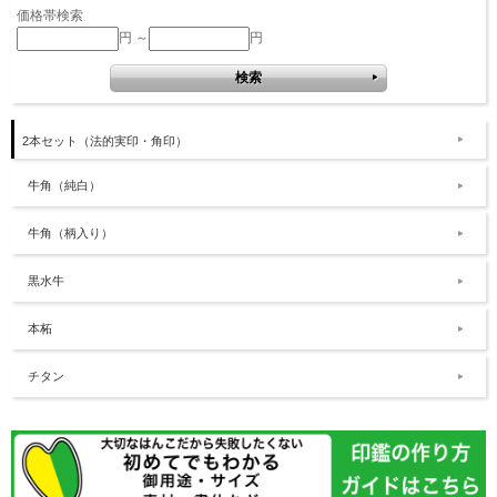
価格帯検索
円 ～
円
2本セット（法的実印・角印）
牛角（純白）
牛角（柄入り）
黒水牛
本柘
チタン