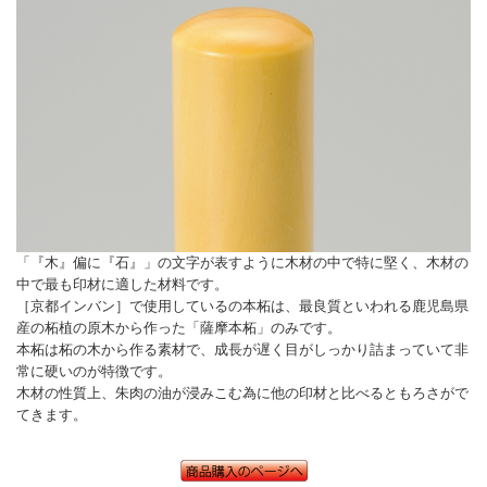
「『木』偏に『石』」の文字が表すように木材の中で特に堅く、木材の
中で最も印材に適した材料です。
［京都インバン］で使用しているの本柘は、最良質といわれる鹿児島県
産の柘植の原木から作った「薩摩本柘」のみです。
本柘は柘の木から作る素材で、成長が遅く目がしっかり詰まっていて非
常に硬いのが特徴です。
木材の性質上、朱肉の油が浸みこむ為に他の印材と比べるともろさがで
てきます。