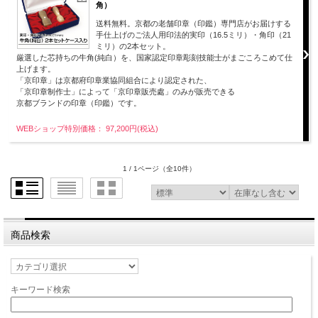
角）
送料無料。京都の老舗印章（印鑑）専門店がお届けする
手仕上げのご法人用印法的実印（16.5ミリ）・角印（21
ミリ）の2本セット。
厳選した芯持ちの牛角(純白）を、国家認定印章彫刻技能士がまごころこめて仕
上げます。
「京印章」は京都府印章業協同組合により認定された、
「京印章制作士」によって「京印章販売處」のみが販売できる
京都ブランドの印章（印鑑）です。
WEBショップ特別価格： 97,200円(税込)
1 / 1ページ
（全10件）
商品検索
キーワード検索