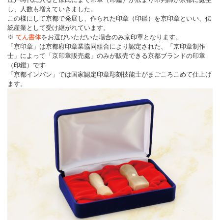
し、人数も増えていきました。
この様にして京都で発展し、作られた印章（印鑑）を京印章といい、伝
統産業として受け継がれています。
※
てん書体
をお選びいただいた場合のみ京印章となります。
「京印章」は京都府印章業協同組合により認定された、「京印章制作
士」によって「京印章販売處」のみが販売できる京都ブランドの印章
（印鑑）です
「京都インバン」では国家認定印章彫刻技能士がまごころこめて仕上げ
ます。