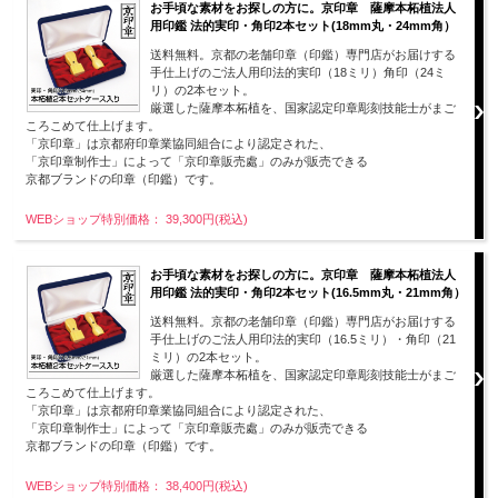
お手頃な素材をお探しの方に。京印章 薩摩本柘植法人
用印鑑 法的実印・角印2本セット(18mm丸・24mm角）
送料無料。京都の老舗印章（印鑑）専門店がお届けする
手仕上げのご法人用印法的実印（18ミリ）角印（24ミ
リ）の2本セット。
厳選した薩摩本柘植を、国家認定印章彫刻技能士がまご
ころこめて仕上げます。
「京印章」は京都府印章業協同組合により認定された、
「京印章制作士」によって「京印章販売處」のみが販売できる
京都ブランドの印章（印鑑）です。
WEBショップ特別価格： 39,300円(税込)
お手頃な素材をお探しの方に。京印章 薩摩本柘植法人
用印鑑 法的実印・角印2本セット(16.5mm丸・21mm角）
送料無料。京都の老舗印章（印鑑）専門店がお届けする
手仕上げのご法人用印法的実印（16.5ミリ）・角印（21
ミリ）の2本セット。
厳選した薩摩本柘植を、国家認定印章彫刻技能士がまご
ころこめて仕上げます。
「京印章」は京都府印章業協同組合により認定された、
「京印章制作士」によって「京印章販売處」のみが販売できる
京都ブランドの印章（印鑑）です。
WEBショップ特別価格： 38,400円(税込)