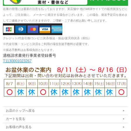
在庫の管理には最新の注意を払っておりますが、実店舗や 他のWEBサイトでの販売状況などに
よって、ご注文後に、 メーカーに発注する場合がございます。 この場合、発送予定日を改めま
してご連絡させていただきますので、ご理解・ご了承の程お願い申し上げます。
クレジット/代金引換/コンビニ決済/振込・振込/楽天ID決済（前払）
※代金引換・コンビニ決済をご利用の場合別途手数料が必要です。
※振込手数料はお客様負担となります。
適格請求書発行事業者登録番号
T1130001023267
お店のトップへ戻る
カートを見る
お客様の声を見る