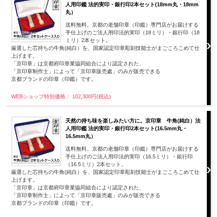
人用印鑑 法的実印・銀行印2本セット(18mm丸・18mm
丸）
送料無料。京都の老舗印章（印鑑）専門店がお届けする
手仕上げのご法人用印法的実印（18ミリ）・銀行印（18
ミリ）2本セット。
厳選した芯持ちの牛角(純白）を、国家認定印章彫刻技能士がまごころこめて仕
上げます。
「京印章」は京都府印章業協同組合により認定された、
「京印章制作士」によって「京印章販売處」のみが販売できる
京都ブランドの印章（印鑑）です。
WEBショップ特別価格： 102,300円(税込)
天然の持ち味を楽しみたい方に。京印章 牛角(純白）法
人用印鑑 法的実印・銀行印2本セット(16.5mm丸・
16.5mm丸）
送料無料。京都の老舗印章（印鑑）専門店がお届けする
手仕上げのご法人用印法的実印（16.5ミリ）・銀行印
（16.5ミリ）2本セット。
厳選した芯持ちの牛角(純白）を、国家認定印章彫刻技能士がまごころこめて仕
上げます。
「京印章」は京都府印章業協同組合により認定された、
「京印章制作士」によって「京印章販売處」のみが販売できる
京都ブランドの印章（印鑑）です。