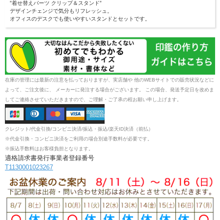
”着せ替えパーツ クリップ＆スタンド”
デザインチェンジで気分もリフレッシュ。
オフィスのデスクでも使いやすいスタンドとセットです。
在庫の管理には最新の注意を払っておりますが、実店舗や 他のWEBサイトでの販売状況などに
よって、ご注文後に、 メーカーに発注する場合がございます。 この場合、発送予定日を改めま
してご連絡させていただきますので、ご理解・ご了承の程お願い申し上げます。
クレジット/代金引換/コンビニ決済/振込・振込/楽天ID決済（前払）
※代金引換・コンビニ決済をご利用の場合別途手数料が必要です。
※振込手数料はお客様負担となります。
適格請求書発行事業者登録番号
T1130001023267