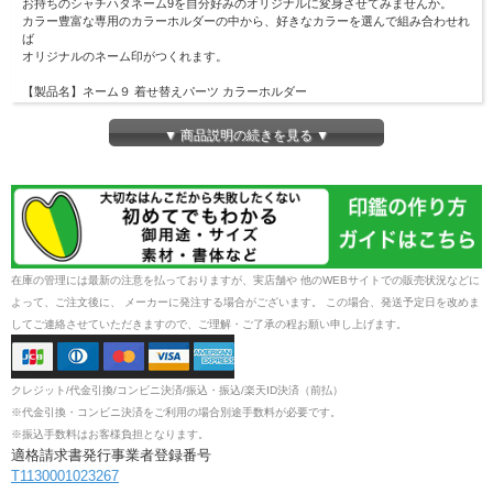
お持ちのシャチハタネーム9を自分好みのオリジナルに変身させてみませんか。
カラー豊富な専用のカラーホルダーの中から、好きなカラーを選んで組み合わせれ
ば
オリジナルのネーム印がつくれます。
【製品名】ネーム９ 着せ替えパーツ カラーホルダー
【ホルダーカラー】12柄
【商品サイズ】17.0×17.0×44.1(mm)
▼ 商品説明の続きを見る ▼
【重量】4.9(g)
【品番】XL-9/C5PH/H &#12316;XL-9/C16PH/H
【JAN】4974052496110 他
在庫の管理には最新の注意を払っておりますが、実店舗や 他のWEBサイトでの販売状況などに
よって、ご注文後に、 メーカーに発注する場合がございます。 この場合、発送予定日を改めま
してご連絡させていただきますので、ご理解・ご了承の程お願い申し上げます。
クレジット/代金引換/コンビニ決済/振込・振込/楽天ID決済（前払）
※代金引換・コンビニ決済をご利用の場合別途手数料が必要です。
※振込手数料はお客様負担となります。
適格請求書発行事業者登録番号
T1130001023267