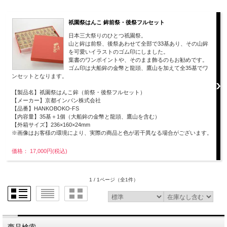
祇園祭はんこ 鉾前祭・後祭フルセット
日本三大祭りのひとつ祇園祭。
山と鉾は前祭、後祭あわせて全部で33基あり、その山鉾
を可愛いイラストのゴム印にしました。
葉書のワンポイントや、そのまま飾るのもお勧めです。
ゴム印は大船鉾の金幣と龍頭、鷹山を加えて全35基でワ
ンセットとなります。
【製品名】祇園祭はんこ鉾（前祭・後祭フルセット）
【メーカー】京都インバン株式会社
【品番】HANKOBOKO-FS
【内容量】35基＋1個（大船鉾の金幣と龍頭、鷹山を含む）
【外箱サイズ】236×160×24mm
※画像はお客様の環境により、実際の商品と色が若干異なる場合がございます。
価格： 17,000円(税込)
1 / 1ページ
（全1件）