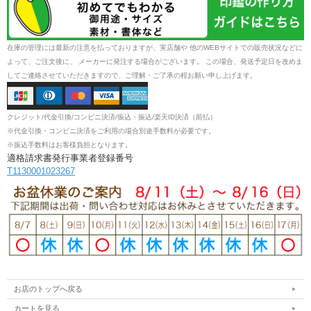
在庫の管理には最新の注意を払っておりますが、実店舗や 他のWEBサイトでの販売状況などに
よって、ご注文後に、 メーカーに発注する場合がございます。 この場合、発送予定日を改めま
してご連絡させていただきますので、ご理解・ご了承の程お願い申し上げます。
クレジット/代金引換/コンビニ決済/振込・振込/楽天ID決済（前払）
※代金引換・コンビニ決済をご利用の場合別途手数料が必要です。
※振込手数料はお客様負担となります。
適格請求書発行事業者登録番号
T1130001023267
お店のトップへ戻る
カートを見る