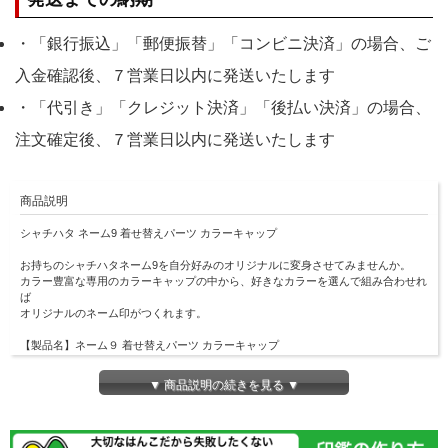
・「銀行振込」「郵便振替」「コンビニ決済」の場合、ご
入金確認後、７営業日以内に発送いたします
・「代引き」「クレジット決済」「後払い決済」の場合、
注文確定後、７営業日以内に発送いたします
商品説明
シャチハタ ネーム9 着せ替えパーツ カラーキャップ
お持ちのシャチハタネーム9を自分好みのオリジナルに変身させてみませんか。
カラー豊富な専用のカラーキャップの中から、好きなカラーを選んで組み合わせれ
ば
オリジナルのネーム印がつくれます。
【製品名】ネーム９ 着せ替えパーツ カラーキャップ
【キャップカラー】12柄
【商品サイズ】18.8×18.8×18.5(mm)
▼ 商品説明の続きを見る ▼
【重量】1.4(g)
【品番】XL-9/C5PC/H &#12316;XL-9/C16PC/H
【JAN】4974052497179 他