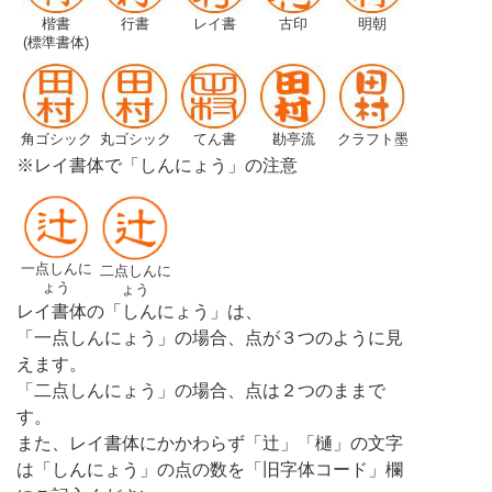
楷書
行書
レイ書
古印
明朝
(標準書体)
角ゴシック
丸ゴシック
てん書
勘亭流
クラフト墨
※レイ書体で「しんにょう」の注意
一点しんに
二点しんに
ょう
ょう
レイ書体の「しんにょう」は、
「一点しんにょう」の場合、点が３つのように見
えます。
「二点しんにょう」の場合、点は２つのままで
す。
また、レイ書体にかかわらず「辻」「樋」の文字
は「しんにょう」の点の数を「旧字体コード」欄