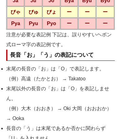
Ja
Ju
Jo
Bya
Byu
Byo
ぴゃ
ぴゅ
ぴょ
ー
ー
ー
Pya
Pyu
Pyo
ー
ー
ー
注意が必要な表記例 下記は、誤りやすいヘボン
式ローマ字の表記例です。
長音「お」「う」の表記について
末尾の長音の「お」は「O」で表記します。
（例）高遠（たかとお） → Takatoo
末尾以外の長音の「お」は「O」を表記しませ
ん。
（例）大木（おおき） → Oki 大岡（おおおか）
→ Ooka
長音の「う」は末尾であるか否かに関わらず
「U」を入れません。