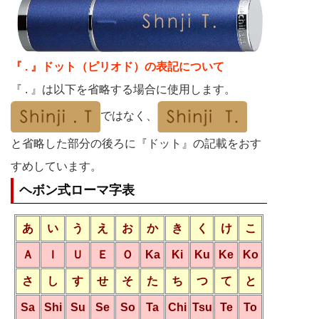
『 . 』ドット（ピリオド）の表記について
『 . 』は以下を省略する場合に使用します。
ではなく、
と省略した部分の後ろに『ドット』の記載をおす
すめしています。
ヘボン式ローマ字表
あ
い
う
え
お
か
き
く
け
こ
Ａ
Ｉ
Ｕ
Ｅ
Ｏ
Ka
Ki
Ku
Ke
Ko
さ
し
す
せ
そ
た
ち
つ
て
と
Sa
Shi
Su
Se
So
Ta
Chi
Tsu
Te
To