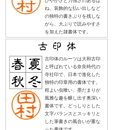
びやかさと力強さのあるは
ね、装飾的な払い出しなど
の独特の書きぶりを残しな
がら、大ぶりで読みやすさ
を加えた隷書体です。
古印体のルーツは大和古印
と呼ばれている奈良時代の
寺社印で、日本で進化した
独特の印章用の書体です。
程よい虫喰い、墨だまりが
風雅な趣を醸し出す奥深い
書体です。どっしりとした
文字バランスとスッキリと
した筆書きの風合いが重な
った書体です。