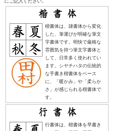
にご記入ください。
楷書体は、隷書体から変化
した、筆運びが明確な筆文
字書体です。明快で厳格な
雰囲気を持つ筆文字書体と
して、日常多く使われてい
ます。シヤチハタの伝統的
な手書き楷書体をベース
に、「暖かみ」や「柔らか
さ」が感じられる楷書体で
す。
行書体は、楷書体を早書き