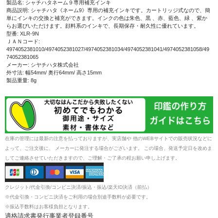
製品名: シャチハタネーム９専用補充インキ
商品説明: シャチハタ《ネーム9》専用の補充インキです。カートリッジ式なので、簡
単にインキの交換と補充ができます。インクの色は朱色、黒 、赤、藍色、緑 、紫か
らお選びいただけます。顔料系のインキで、長期保存・耐久性に優れています。
型番: XLR-9N
ＪＡＮコード:
4974052381010/4974052381027/4974052381034/4974052381041/4974052381058/49
74052381065
メーカー: シヤチハタ株式会社
外寸法: 幅54mm/ 奥行64mm/ 高さ15mm
製品重量: 8g
在庫の管理には最新の注意を払っておりますが、実店舗や 他のWEBサイトでの販売状況などに
よって、ご注文後に、 メーカーに発注する場合がございます。 この場合、発送予定日を改めま
してご連絡させていただきますので、ご理解・ご了承の程お願い申し上げます。
クレジット/代金引換/コンビニ決済/振込・振込/楽天ID決済（前払）
※代金引換・コンビニ決済をご利用の場合別途手数料が必要です。
※振込手数料はお客様負担となります。
適格請求書発行事業者登録番号