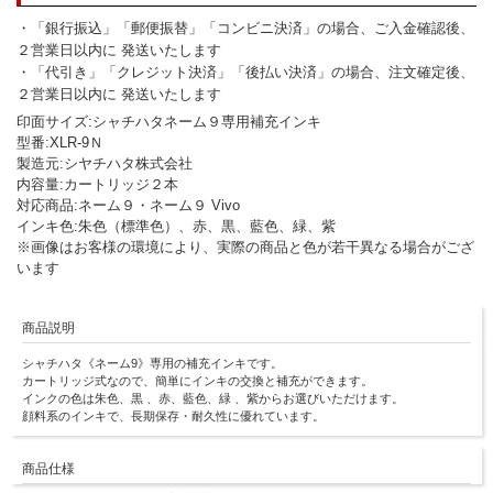
・「銀行振込」「郵便振替」「コンビニ決済」の場合、ご入金確認後、
２営業日以内に 発送いたします
・「代引き」「クレジット決済」「後払い決済」の場合、注文確定後、
２営業日以内に 発送いたします
印面サイズ:シャチハタネーム９専用補充インキ
型番:XLR-9Ｎ
製造元:シヤチハタ株式会社
内容量:カートリッジ２本
対応商品:ネーム９・ネーム９ Vivo
インキ色:朱色（標準色）、赤、黒、藍色、緑、紫
※画像はお客様の環境により、実際の商品と色が若干異なる場合がござ
います
商品説明
シャチハタ《ネーム9》専用の補充インキです。
カートリッジ式なので、簡単にインキの交換と補充ができます。
インクの色は朱色、黒 、赤、藍色、緑 、紫からお選びいただけます。
顔料系のインキで、長期保存・耐久性に優れています。
商品仕様