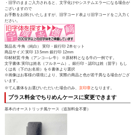
・旧字のままご入力されると、文字化けやシステムエラーになる場合が
ございますので
お手数をお掛けいたしますが、旧字コード表より旧字コードをご入力く
ださい。
製品名:牛角（純白） 実印・銀行印 2本セット
商品サイズ:実印 13.5mm 銀行印 12mm
印材材質:牛角（アンコ―レ牛） ※原材料となる牛の一例です。
文字書体:実印は姓名（フルネーム）。銀行印・認印は姓（苗字）もし
くは名（下のお名前）を６書体より選択
※画像はお客様の環境により、実際の商品と色が若干異なる場合がござ
います。
※てん書体をお選びいただいた場合のみ、
京印章
となります。
プラス料金でちりめんケースに変更できます
基本のオーストリッチ風ケース（追加料金不要）