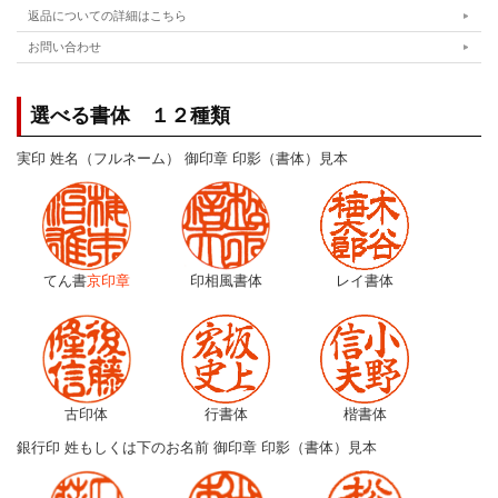
返品についての詳細はこちら
お問い合わせ
選べる書体 １２種類
実印 姓名（フルネーム） 御印章 印影（書体）見本
てん書
京印章
印相風書体
レイ書体
古印体
行書体
楷書体
銀行印 姓もしくは下のお名前 御印章 印影（書体）見本