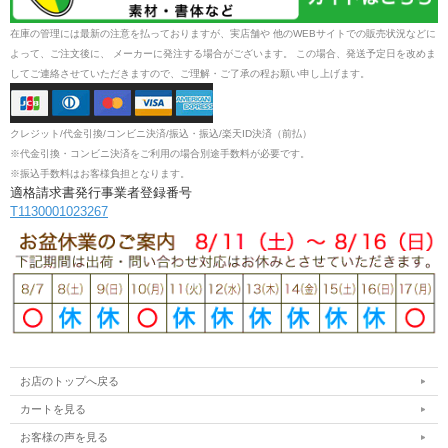
在庫の管理には最新の注意を払っておりますが、実店舗や 他のWEBサイトでの販売状況などに
よって、ご注文後に、 メーカーに発注する場合がございます。 この場合、発送予定日を改めま
してご連絡させていただきますので、ご理解・ご了承の程お願い申し上げます。
クレジット/代金引換/コンビニ決済/振込・振込/楽天ID決済（前払）
※代金引換・コンビニ決済をご利用の場合別途手数料が必要です。
※振込手数料はお客様負担となります。
適格請求書発行事業者登録番号
T1130001023267
お店のトップへ戻る
カートを見る
お客様の声を見る