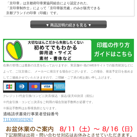
「京印章」は京都府印章業協同組合により認定された、
「京印章制作士」によって「京印章販売處」のみが販売できる
京都ブランドの印章（印鑑）です。
▼ 商品説明の続きを見る ▼
在庫の管理には最新の注意を払っておりますが、実店舗や 他のWEBサイトでの販売状況などに
よって、ご注文後に、 メーカーに発注する場合がございます。 この場合、発送予定日を改めま
してご連絡させていただきますので、ご理解・ご了承の程お願い申し上げます。
クレジット/代金引換/コンビニ決済/振込・振込/楽天ID決済（前払）
※代金引換・コンビニ決済をご利用の場合別途手数料が必要です。
※振込手数料はお客様負担となります。
適格請求書発行事業者登録番号
T1130001023267