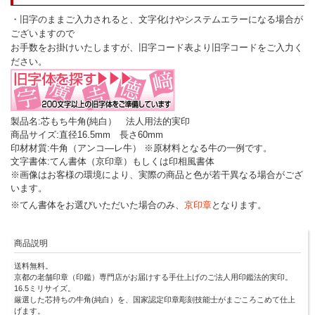
・旧字のままご入力されると、文字化けやシステムエラーになる場合が
ございますので
お手数をお掛けいたしますが、旧字コード表より旧字コードをご入力く
ださい。
製品名:芯もち牛角(純白） 法人用法的実印
商品サイズ:直径16.5mm 長さ60mm
印材材質:牛角（アンコ―レ牛） ※原材料となる牛の一例です。
文字書体:てん書体（京印章）もしくは印相風書体
※画像はお客様の環境により、実際の商品と色が若干異なる場合がござ
います。
※てん書体をお選びいただいた場合のみ、
京印章
となります。
商品説明
送料無料。
京都の老舗印章（印鑑）専門店がお届けする手仕上げのご法人用印鑑法的実印。
16.5ミリサイズ。
厳選した芯持ちの牛角(純白）を、国家認定印章彫刻技能士がまごころこめて仕上
げます。