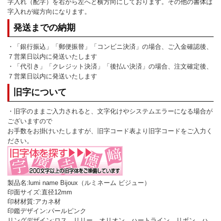
字入れ（配字）を右から左へと横方向にしております。その他の書体は
字入れが縦方向になります。
発送までの納期
・「銀行振込」「郵便振替」「コンビニ決済」の場合、ご入金確認後、
７営業日以内に発送いたします
・「代引き」「クレジット決済」「後払い決済」の場合、注文確定後、
７営業日以内に発送いたします
旧字について
・旧字のままご入力されると、文字化けやシステムエラーになる場合が
ございますので
お手数をお掛けいたしますが、旧字コード表より旧字コードをご入力く
ださい。
製品名:lumi name Bijoux（ルミネーム ビジュー）
印面サイズ:直径12mm
印材材質:アカネ材
印鑑デザイン:パールピンク
リングデザイン:ロス、リリー、オリオン、ハートライン、リボン、ハ