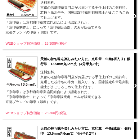
送料無料。
京都の老舗印章専門店がお届けする手仕上げのご銀行印。
芯持ち黒水牛を、国家認定印章彫刻技能士がまごころこめ
て仕上げます。
「京印章」は京都府印章業協同組合により認定された、
「京印章制作士」によって「京印章販売處」のみが販売できる
京都ブランドの印章（印鑑）です。
WEBショップ特別価格： 15,300円(税込)
天然の持ち味を楽しみたい方に。京印章 牛角(柄入り）銀
行印 13.5mm丸6cm丈（4分半丸2寸）
送料無料。
京都の老舗印章専門店がお届けする手仕上げのご銀行印。
厳選した芯持ちの牛角（柄入り）を、国家認定印章彫刻技
能士がまごころこめて仕上げます。
「京印章」は京都府印章業協同組合により認定された、
「京印章制作士」によって「京印章販売處」のみが販売できる
京都ブランドの印章（印鑑）です。
WEBショップ特別価格： 23,300円(税込)
天然の持ち味を楽しみたい方に。京印章 牛角(純白） 銀行
印 13.5mm丸6cm丈（4分半丸2寸）