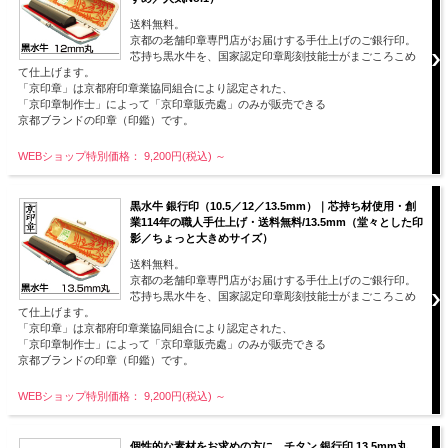
送料無料。
京都の老舗印章専門店がお届けする手仕上げのご銀行印。
芯持ち黒水牛を、国家認定印章彫刻技能士がまごころこめ
て仕上げます。
「京印章」は京都府印章業協同組合により認定された、
「京印章制作士」によって「京印章販売處」のみが販売できる
京都ブランドの印章（印鑑）です。
WEBショップ特別価格： 9,200円(税込)
～
黒水牛 銀行印（10.5／12／13.5mm）｜芯持ち材使用・創
業114年の職人手仕上げ・送料無料/13.5mm（堂々とした印
影／ちょっと大きめサイズ）
送料無料。
京都の老舗印章専門店がお届けする手仕上げのご銀行印。
芯持ち黒水牛を、国家認定印章彫刻技能士がまごころこめ
て仕上げます。
「京印章」は京都府印章業協同組合により認定された、
「京印章制作士」によって「京印章販売處」のみが販売できる
京都ブランドの印章（印鑑）です。
WEBショップ特別価格： 9,200円(税込)
～
個性的な素材をお求めの方に。チタン 銀行印 13.5mm丸