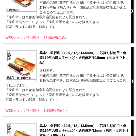
京都の老舗印章専門店がお届けする手仕上げのご銀行印。
芯持ち牛角（柄入り）を、国家認定印章彫刻技能士がまご
ころこめて仕上げます。
「京印章」は京都府印章業協同組合により認定された、
「京印章制作士」によって「京印章販売處」のみが販売できる
京都ブランドの印章（印鑑）です。
WEBショップ特別価格： 16,000円(税込)
～
黒水牛 銀行印（10.5／12／13.5mm）｜芯持ち材使用・創
業114年の職人手仕上げ・送料無料/10.5mm（小ぶりで上
品）
送料無料。
京都の老舗印章専門店がお届けする手仕上げのご銀行印。
芯持ち黒水牛を、国家認定印章彫刻技能士がまごころこめ
て仕上げます。
「京印章」は京都府印章業協同組合により認定された、
「京印章制作士」によって「京印章販売處」のみが販売できる
京都ブランドの印章（印鑑）です。
WEBショップ特別価格： 9,200円(税込)
～
黒水牛 銀行印（10.5／12／13.5mm）｜芯持ち材使用・創
業114年の職人手仕上げ・送料無料/12mm（男性・女性おす
すめ／人気No.1）