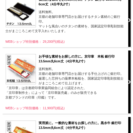
6cm丈（4分半丸2寸）
送料無料。
京都の老舗印章専門店がお届けするチタン素材のご銀行
印。
マットな風合いのチタンの素材を、国家認定印章彫刻技能
士がまごころこめて文字入れいたします。
WEBショップ特別価格： 29,200円(税込)
お手頃な素材をお探しの方に。京印章 本柘 銀行印
13.5mm丸6cm丈（4分半丸2寸）
送料無料。
京都の老舗印章専門店がお届けする手仕上げのご銀行印。
厳選した芯持ちの薩摩本柘植を、国家認定印章彫刻技能士
がまごころこめて仕上げます。
「京印章」は京都府印章業協同組合により認定された、
「京印章制作士」によって「京印章販売處」のみが販売できる
京都ブランドの印章（印鑑）です。
WEBショップ特別価格： 11,900円(税込)
実用派に。一般的な素材をお探しの方に。黒水牛 銀行印
13.5mm丸6cm丈（4分半丸2寸）