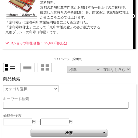
送料無料。
京都の老舗印章専門店がお届けする手仕上げのご銀行印。
厳選した芯持ちの牛角(純白）を、国家認定印章彫刻技能士
がまごころこめて仕上げます。
「京印章」は京都府印章業協同組合により認定された、
「京印章制作士」によって「京印章販売處」のみが販売できる
京都ブランドの印章（印鑑）です。
WEBショップ特別価格： 25,600円(税込)
1 / 1ページ
（全9件）
商品検索
キーワード検索
価格帯検索
円 ～
円