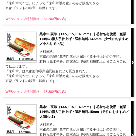
「京印章制作士」によって「京印章販売處」のみが販売できる
京都ブランドの印章（印鑑）です。
WEBショップ特別価格： 34,200円(税込)
～
黒水牛 実印（13.5／15／16.5mm）｜芯持ち材使用・創業
114年の職人手仕上げ・送料無料/13.5mm（女性におすすめ
／小ぶりで上品）
送料無料。
京都の老舗印章専門店がお届けする手仕上げのご実印。
芯持ち黒水牛を、国家認定印章彫刻技能士がまごころこめ
て仕上げます。
「京印章」は京都府印章業協同組合により認定された、
「京印章制作士」によって「京印章販売處」のみが販売できる
京都ブランドの印章（印鑑）です。
WEBショップ特別価格： 15,300円(税込)
～
黒水牛 実印（13.5／15／16.5mm）｜芯持ち材使用・創業
114年の職人手仕上げ・送料無料/15mm（男性におすすめ／
人気No.1）
送料無料。
京都の老舗印章専門店がお届けする手仕上げのご実印。
芯持ち黒水牛を、国家認定印章彫刻技能士がまごころこめ