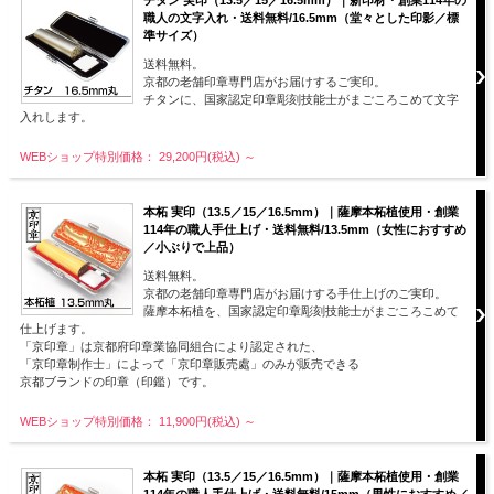
職人の文字入れ・送料無料/16.5mm（堂々とした印影／標
準サイズ）
送料無料。
京都の老舗印章専門店がお届けするご実印。
チタンに、国家認定印章彫刻技能士がまごころこめて文字
入れします。
WEBショップ特別価格： 29,200円(税込)
～
本柘 実印（13.5／15／16.5mm）｜薩摩本柘植使用・創業
114年の職人手仕上げ・送料無料/13.5mm（女性におすすめ
／小ぶりで上品）
送料無料。
京都の老舗印章専門店がお届けする手仕上げのご実印。
薩摩本柘植を、国家認定印章彫刻技能士がまごころこめて
仕上げます。
「京印章」は京都府印章業協同組合により認定された、
「京印章制作士」によって「京印章販売處」のみが販売できる
京都ブランドの印章（印鑑）です。
WEBショップ特別価格： 11,900円(税込)
～
本柘 実印（13.5／15／16.5mm）｜薩摩本柘植使用・創業
114年の職人手仕上げ・送料無料/15mm（男性におすすめ／