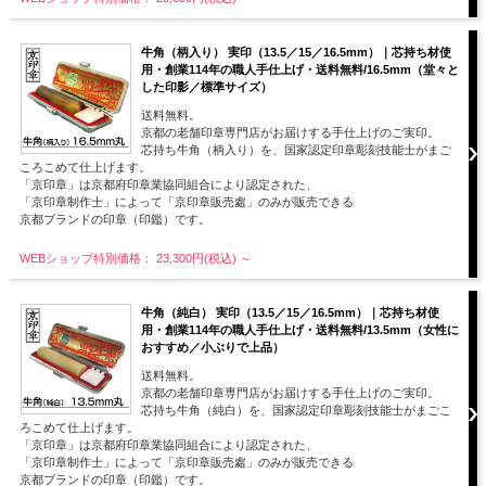
牛角（柄入り） 実印（13.5／15／16.5mm）｜芯持ち材使
用・創業114年の職人手仕上げ・送料無料/16.5mm（堂々と
した印影／標準サイズ）
送料無料。
京都の老舗印章専門店がお届けする手仕上げのご実印。
芯持ち牛角（柄入り）を、国家認定印章彫刻技能士がまご
ころこめて仕上げます。
「京印章」は京都府印章業協同組合により認定された、
「京印章制作士」によって「京印章販売處」のみが販売できる
京都ブランドの印章（印鑑）です。
WEBショップ特別価格： 23,300円(税込)
～
牛角（純白） 実印（13.5／15／16.5mm）｜芯持ち材使
用・創業114年の職人手仕上げ・送料無料/13.5mm（女性に
おすすめ／小ぶりで上品）
送料無料。
京都の老舗印章専門店がお届けする手仕上げのご実印。
芯持ち牛角（純白）を、国家認定印章彫刻技能士がまごこ
ろこめて仕上げます。
「京印章」は京都府印章業協同組合により認定された、
「京印章制作士」によって「京印章販売處」のみが販売できる
京都ブランドの印章（印鑑）です。