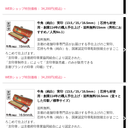
WEBショップ特別価格： 34,200円(税込)
～
牛角（純白） 実印（13.5／15／16.5mm）｜芯持ち材使
用・創業114年の職人手仕上げ・送料無料/15mm（男性にお
すすめ／人気No.1）
送料無料。
京都の老舗印章専門店がお届けする手仕上げのご実印。
芯持ち牛角（純白）を、国家認定印章彫刻技能士がまごこ
ろこめて仕上げます。
「京印章」は京都府印章業協同組合により認定された、
「京印章制作士」によって「京印章販売處」のみが販売できる
京都ブランドの印章（印鑑）です。
WEBショップ特別価格： 34,200円(税込)
～
牛角（純白） 実印（13.5／15／16.5mm）｜芯持ち材使
用・創業114年の職人手仕上げ・送料無料/16.5mm（堂々と
した印影／標準サイズ）
送料無料。
京都の老舗印章専門店がお届けする手仕上げのご実印。
芯持ち牛角（純白）を、国家認定印章彫刻技能士がまごこ
ろこめて仕上げます。
「京印章」は京都府印章業協同組合により認定された、