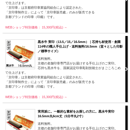
て仕上げます。
「京印章」は京都府印章業協同組合により認定された、
「京印章制作士」によって「京印章販売處」のみが販売できる
京都ブランドの印章（印鑑）です。
WEBショップ特別価格： 15,300円(税込)
～
黒水牛 実印（13.5／15／16.5mm）｜芯持ち材使用・創業
114年の職人手仕上げ・送料無料/16.5mm（堂々とした印影
／標準サイズ）
送料無料。
京都の老舗印章専門店がお届けする手仕上げのご実印。
芯持ち黒水牛を、国家認定印章彫刻技能士がまごころこめ
て仕上げます。
「京印章」は京都府印章業協同組合により認定された、
「京印章制作士」によって「京印章販売處」のみが販売できる
京都ブランドの印章（印鑑）です。
WEBショップ特別価格： 15,300円(税込)
～
実用派に。一般的な素材をお探しの方に。黒水牛実印
16.5mm丸6cm丈（5分半丸2寸）
送料無料。
京都の老舗印章専門店がお届けする手仕上げのご実印。