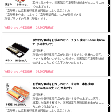
芯持ち黒水牛を、国家認定印章彫刻技能士がまごころこめ
て仕上げます。
「京印章」は京都府印章業協同組合により認定された、
「京印章制作士」によって「京印章販売處」のみが販売できる
京都ブランドの印章（印鑑）です。
WEBショップ特別価格： 24,300円(税込)
個性的な素材をお求めの方に。チタン 実印 16.5mm丸6cm
丈（5分半丸2寸）
送料無料。
京都の老舗印章専門店がお届けするチタン素材のご実印。
マットな風合いのチタンの素材を、国家認定印章彫刻技能
士がまごころこめて文字入れいたします。
WEBショップ特別価格： 35,200円(税込)
お手頃な素材をお探しの方に。京印章 本柘 実印
16.5mm丸6cm丈（5分半丸2寸）
送料無料。
京都の老舗印章専門店がお届けする手仕上げのご実印。
厳選した薩摩本柘植を、国家認定印章彫刻技能士がまごこ
ろこめて仕上げます。
「京印章」は京都府印章業協同組合により認定された、