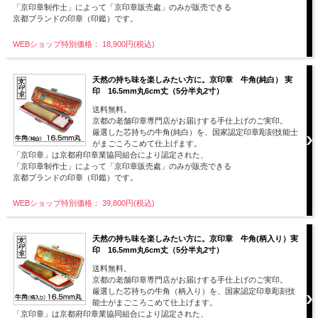
「京印章制作士」によって「京印章販売處」のみが販売できる
京都ブランドの印章（印鑑）です。
WEBショップ特別価格： 18,900円(税込)
天然の持ち味を楽しみたい方に。京印章 牛角(純白） 実
印 16.5mm丸6cm丈（5分半丸2寸）
送料無料。
京都の老舗印章専門店がお届けする手仕上げのご実印。
厳選した芯持ちの牛角(純白）を、国家認定印章彫刻技能士
がまごころこめて仕上げます。
「京印章」は京都府印章業協同組合により認定された、
「京印章制作士」によって「京印章販売處」のみが販売できる
京都ブランドの印章（印鑑）です。
WEBショップ特別価格： 39,800円(税込)
天然の持ち味を楽しみたい方に。京印章 牛角(柄入り）実
印 16.5mm丸6cm丈（5分半丸2寸）
送料無料。
京都の老舗印章専門店がお届けする手仕上げのご実印。
厳選した芯持ちの牛角（柄入り）を、国家認定印章彫刻技
能士がまごころこめて仕上げます。
「京印章」は京都府印章業協同組合により認定された、