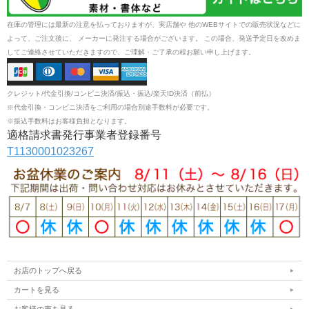
在庫の管理には最新の注意を払っておりますが、実店舗や 他のWEBサイトでの販売状況などに
よって、ご注文後に、 メーカーに発注する場合がございます。 この場合、発送予定日を改めま
してご連絡させていただきますので、ご理解・ご了承の程お願い申し上げます。
クレジット/代金引換/コンビニ決済/振込・振込/楽天ID決済（前払）
※代金引換・コンビニ決済をご利用の場合別途手数料が必要です。
※振込手数料はお客様負担となります。
適格請求書発行事業者登録番号
T1130001023267
お店のトップへ戻る
カートを見る