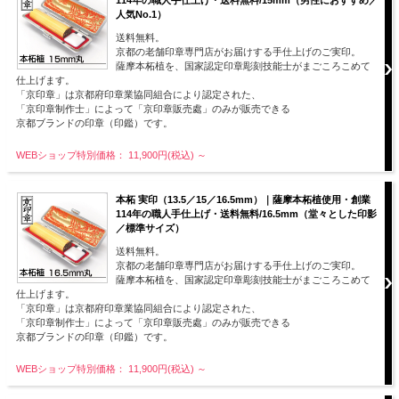
人気No.1）
送料無料。
京都の老舗印章専門店がお届けする手仕上げのご実印。
薩摩本柘植を、国家認定印章彫刻技能士がまごころこめて
仕上げます。
「京印章」は京都府印章業協同組合により認定された、
「京印章制作士」によって「京印章販売處」のみが販売できる
京都ブランドの印章（印鑑）です。
WEBショップ特別価格： 11,900円(税込)
～
本柘 実印（13.5／15／16.5mm）｜薩摩本柘植使用・創業
114年の職人手仕上げ・送料無料/16.5mm（堂々とした印影
／標準サイズ）
送料無料。
京都の老舗印章専門店がお届けする手仕上げのご実印。
薩摩本柘植を、国家認定印章彫刻技能士がまごころこめて
仕上げます。
「京印章」は京都府印章業協同組合により認定された、
「京印章制作士」によって「京印章販売處」のみが販売できる
京都ブランドの印章（印鑑）です。
WEBショップ特別価格： 11,900円(税込)
～