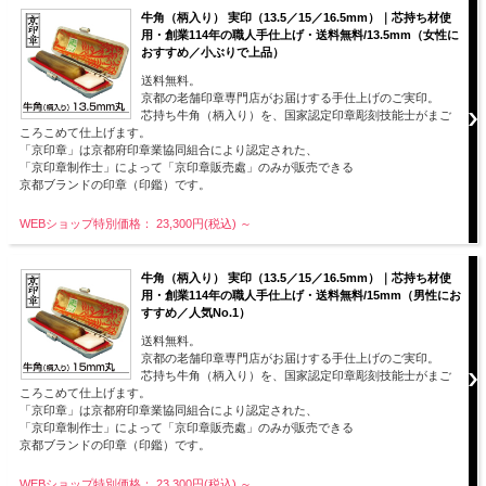
牛角（柄入り） 実印（13.5／15／16.5mm）｜芯持ち材使
用・創業114年の職人手仕上げ・送料無料/13.5mm（女性に
おすすめ／小ぶりで上品）
送料無料。
京都の老舗印章専門店がお届けする手仕上げのご実印。
芯持ち牛角（柄入り）を、国家認定印章彫刻技能士がまご
ころこめて仕上げます。
「京印章」は京都府印章業協同組合により認定された、
「京印章制作士」によって「京印章販売處」のみが販売できる
京都ブランドの印章（印鑑）です。
WEBショップ特別価格： 23,300円(税込)
～
牛角（柄入り） 実印（13.5／15／16.5mm）｜芯持ち材使
用・創業114年の職人手仕上げ・送料無料/15mm（男性にお
すすめ／人気No.1）
送料無料。
京都の老舗印章専門店がお届けする手仕上げのご実印。
芯持ち牛角（柄入り）を、国家認定印章彫刻技能士がまご
ころこめて仕上げます。
「京印章」は京都府印章業協同組合により認定された、
「京印章制作士」によって「京印章販売處」のみが販売できる
京都ブランドの印章（印鑑）です。
WEBショップ特別価格： 23,300円(税込)
～