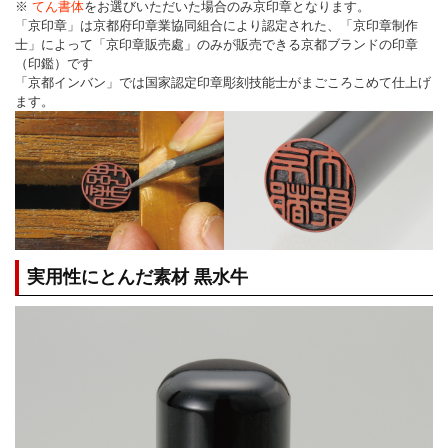
※
てん書体
をお選びいただいた場合のみ京印章となります。
「京印章」は京都府印章業協同組合により認定された、「京印章制作
士」によって「京印章販売處」のみが販売できる京都ブランドの印章
（印鑑）です
「京都インバン」では国家認定印章彫刻技能士がまごころこめて仕上げ
ます。
実用性にとんだ素材 黒水牛