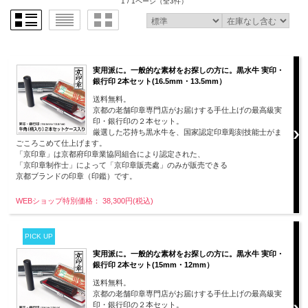
1 / 1ページ
（全3件）
実用派に。一般的な素材をお探しの方に。黒水牛 実印・
銀行印 2本セット(16.5mm・13.5mm）
送料無料。
京都の老舗印章専門店がお届けする手仕上げの最高級実
印・銀行印の２本セット。
厳選した芯持ち黒水牛を、国家認定印章彫刻技能士がま
ごころこめて仕上げます。
「京印章」は京都府印章業協同組合により認定された、
「京印章制作士」によって「京印章販売處」のみが販売できる
京都ブランドの印章（印鑑）です。
WEBショップ特別価格： 38,300円(税込)
PICK UP
実用派に。一般的な素材をお探しの方に。黒水牛 実印・
銀行印 2本セット(15mm・12mm）
送料無料。
京都の老舗印章専門店がお届けする手仕上げの最高級実
印・銀行印の２本セット。