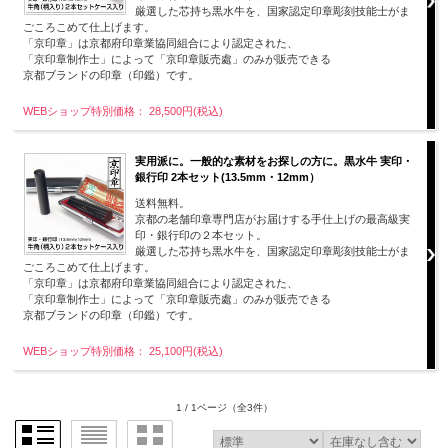
厳選した芯持ち黒水牛を、国家認定印章彫刻技能士がま
ごころこめて仕上げます。
「京印章」は京都府印章業協同組合により認定された、
「京印章制作士」によって「京印章販売處」のみが販売できる
京都ブランドの印章（印鑑）です。
WEBショップ特別価格： 28,500円(税込)
実用派に。一般的な素材をお探しの方に。黒水牛 実印・
銀行印 2本セット(13.5mm・12mm）
送料無料。
京都の老舗印章専門店がお届けする手仕上げの最高級実
印・銀行印の２本セット。
厳選した芯持ち黒水牛を、国家認定印章彫刻技能士がま
ごころこめて仕上げます。
「京印章」は京都府印章業協同組合により認定された、
「京印章制作士」によって「京印章販売處」のみが販売できる
京都ブランドの印章（印鑑）です。
WEBショップ特別価格： 25,100円(税込)
1 / 1ページ
（全3件）