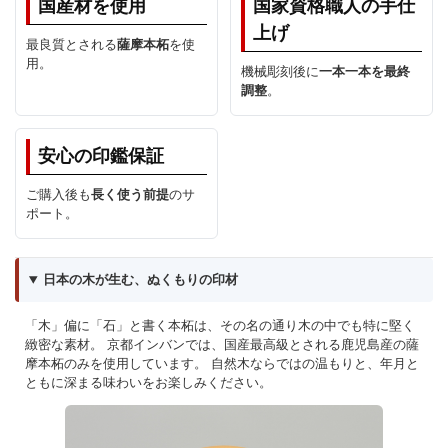
国産材を使用
国家資格職人の手仕
上げ
最良質とされる
薩摩本柘
を使
用。
機械彫刻後に
一本一本を最終
調整
。
安心の印鑑保証
ご購入後も
長く使う前提
のサ
ポート。
日本の木が生む、ぬくもりの印材
「木」偏に「石」と書く本柘は、その名の通り木の中でも特に堅く
緻密な素材。 京都インバンでは、国産最高級とされる鹿児島産の薩
摩本柘のみを使用しています。 自然木ならではの温もりと、年月と
ともに深まる味わいをお楽しみください。