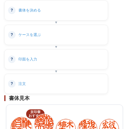
?
書体を決める
?
ケースを選ぶ
?
印面を入力
?
注文
書体見本
京印章
おすすめ