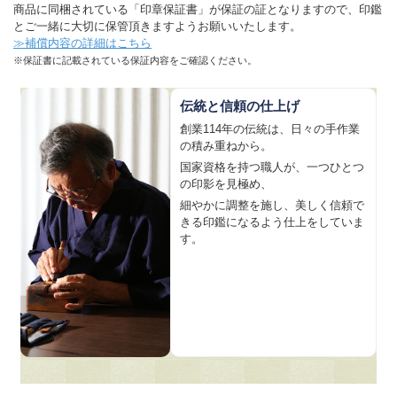
商品に同梱されている「印章保証書」が保証の証となりますので、印鑑
とご一緒に大切に保管頂きますようお願いいたします。
≫補償内容の詳細はこちら
※保証書に記載されている保証内容をご確認ください。
伝統と信頼の仕上げ
創業114年の伝統は、日々の手作業
の積み重ねから。
国家資格を持つ職人が、一つひとつ
の印影を見極め、
細やかに調整を施し、美しく信頼で
きる印鑑になるよう仕上をしていま
す。