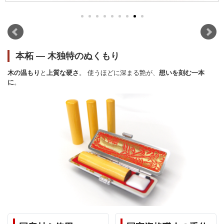
本柘 ― 木独特のぬくもり
木の温もり
と
上質な硬さ
。 使うほどに深まる艶が、
想いを刻む一本
に
。