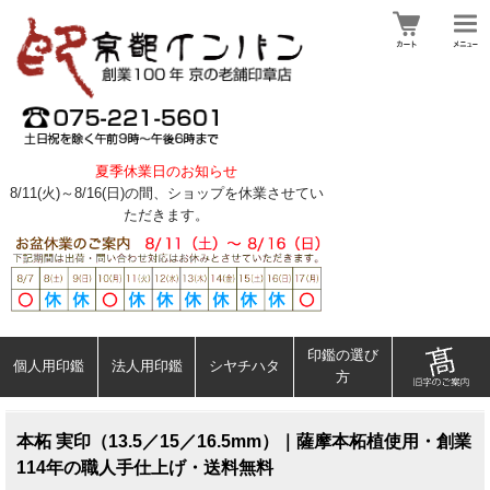
夏季休業日のお知らせ
8/11(火)～8/16(日)の間、ショップを休業させてい
ただきます。
印鑑の選び
個人用印鑑
法人用印鑑
シヤチハタ
方
本柘 実印（13.5／15／16.5mm）｜薩摩本柘植使用・創業
114年の職人手仕上げ・送料無料