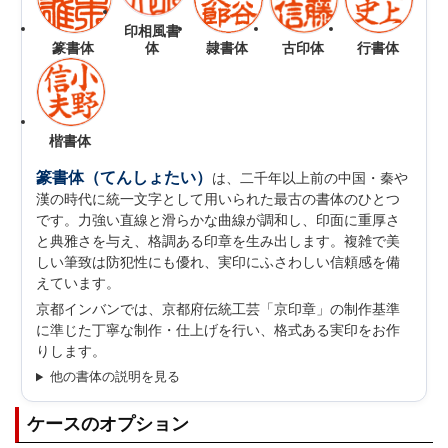
印相風書
篆書体
体
隷書体
古印体
行書体
楷書体
篆書体（てんしょたい）
は、二千年以上前の中国・秦や
漢の時代に統一文字として用いられた最古の書体のひとつ
です。力強い直線と滑らかな曲線が調和し、印面に重厚さ
と典雅さを与え、格調ある印章を生み出します。複雑で美
しい筆致は防犯性にも優れ、実印にふさわしい信頼感を備
えています。
京都インバンでは、京都府伝統工芸「京印章」の制作基準
に準じた丁寧な制作・仕上げを行い、格式ある実印をお作
りします。
他の書体の説明を見る
ケースのオプション